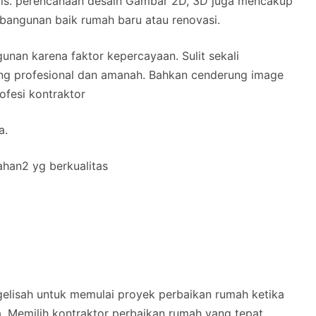
tis. perencanaan desain Gambar 2D, 3D juga mencakup
angunan baik rumah baru atau renovasi.
unan karena faktor kepercayaan. Sulit sekali
g profesional dan amanah. Bahkan cenderung image
ofesi kontraktor
a.
ahan2 yg berkualitas
elisah untuk memulai proyek perbaikan rumah ketika
a. Memilih kontraktor perbaikan rumah yang tepat