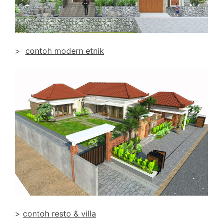
>
contoh modern etnik
>
contoh resto & villa