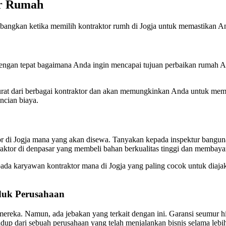
or Rumah
mbangkan ketika memilih kontraktor rumh di Jogja untuk memastikan A
gan tepat bagaimana Anda ingin mencapai tujuan perbaikan rumah Anda
t dari berbagai kontraktor dan akan memungkinkan Anda untuk memili
ncian biaya.
or di Jogja mana yang akan disewa. Tanyakan kepada inspektur bangun
aktor di denpasar yang membeli bahan berkualitas tinggi dan membayar
epada karyawan kontraktor mana di Jogja yang paling cocok untuk diaj
duk Perusahaan
eka. Namun, ada jebakan yang terkait dengan ini. Garansi seumur hid
up dari sebuah perusahaan yang telah menjalankan bisnis selama lebih