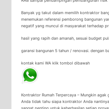
RAB sampai pendampingan pembangunan fisik b
Banyak yg takut dalam memilih kontraktor bang
menemukan referensi pemborong bangunan yan
negatif yang muncul di masyarakat terhadap pr
hasil yang rapih dan amanah, sesuai budget pul
garansi bangunan 5 tahun / renovasi. dengan b
kontak kami WA klik tombol dibawah
Kontraktor Rumah Terpercaya – Mungkin agak g
Anda tidak tahu siapa kontraktor Anda nantiny
sangat penting untuk keberhasilan setiap proy