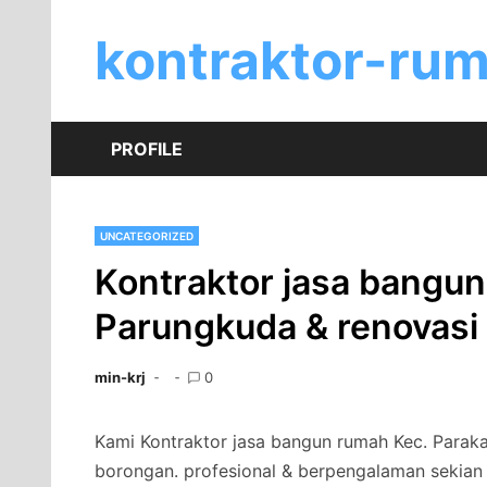
Skip
to
kontraktor-ru
content
PROFILE
UNCATEGORIZED
Kontraktor jasa bangu
Parungkuda & renovasi
min-krj
0
Kami Kontraktor jasa bangun rumah Kec. Parak
borongan. profesional & berpengalaman sekian 