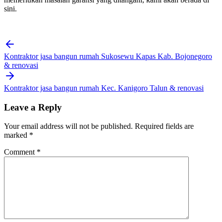
sini.
Post
navigation
Kontraktor jasa bangun rumah Sukosewu Kapas Kab. Bojonegoro
& renovasi
Kontraktor jasa bangun rumah Kec. Kanigoro Talun & renovasi
Leave a Reply
Your email address will not be published.
Required fields are
marked
*
Comment
*