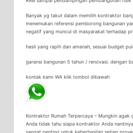
RAB sampai pendampingan pembangunan fisik b
Banyak yg takut dalam memilih kontraktor bang
menemukan referensi pemborong bangunan yan
negatif yang muncul di masyarakat terhadap pr
hasil yang rapih dan amanah, sesuai budget pul
garansi bangunan 5 tahun / renovasi. dengan b
kontak kami WA klik tombol dibawah
Kontraktor Rumah Terpercaya – Mungkin agak g
Anda tidak tahu siapa kontraktor Anda nantiny
sangat penting untuk keberhasilan setiap proy