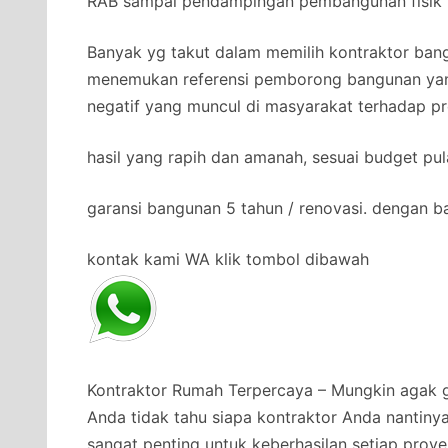
RAB sampai pendampingan pembangunan fisik b
Banyak yg takut dalam memilih kontraktor bang
menemukan referensi pemborong bangunan yan
negatif yang muncul di masyarakat terhadap pr
hasil yang rapih dan amanah, sesuai budget pul
garansi bangunan 5 tahun / renovasi. dengan b
kontak kami WA klik tombol dibawah
Kontraktor Rumah Terpercaya – Mungkin agak g
Anda tidak tahu siapa kontraktor Anda nantiny
sangat penting untuk keberhasilan setiap proy