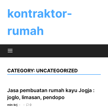
Skip
to
kontraktor-
content
rumah
CATEGORY:
UNCATEGORIZED
Jasa pembuatan rumah kayu Jogja :
joglo, limasan, pendopo
min-krj
0